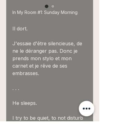
In My Room #1: Sunday Morning
Il dort.
J'essaie d'être silencieuse, de
ne le déranger pas. Donc je
prends mon stylo et mon
carnet et je rêve de ses
embrasses.
. . .
He sleeps.
I try to be quiet, to not disturb
him. So I pick up my pen and
notebook and I dream of his